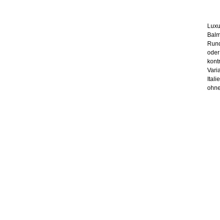
Luxu
Balm
Rund
oder
kont
Vari
Ital
ohne