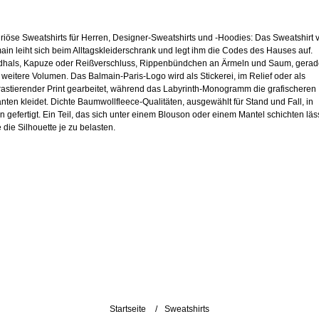
riöse Sweatshirts für Herren, Designer-Sweatshirts und -Hoodies: Das Sweatshirt 
ain leiht sich beim Alltagskleiderschrank und legt ihm die Codes des Hauses auf.
hals, Kapuze oder Reißverschluss, Rippenbündchen an Ärmeln und Saum, gerad
 weitere Volumen. Das Balmain-Paris-Logo wird als Stickerei, im Relief oder als
rastierender Print gearbeitet, während das Labyrinth-Monogramm die grafischeren
anten kleidet. Dichte Baumwollfleece-Qualitäten, ausgewählt für Stand und Fall, in
ien gefertigt. Ein Teil, das sich unter einem Blouson oder einem Mantel schichten läss
 die Silhouette je zu belasten.
Startseite
Sweatshirts