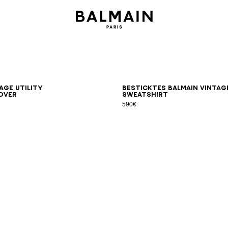
XS
S
M
L
XL
2XL
3XL
XS
S
M
L
age Utility
Besticktes Balmain Vintag
over
Sweatshirt
590€