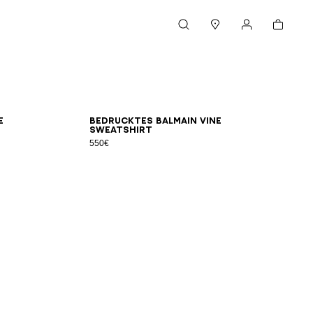
Warenkorb
Suche
Boutiquen
Mein Konto
XL
2XL
3XL
XS
S
M
L
XL
2XL
3XL
e
Bedrucktes Balmain Vine
Sweatshirt
550€