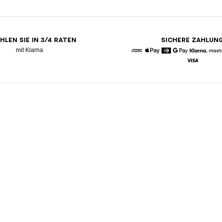
HLEN SIE IN 3/4 RATEN
SICHERE ZAHLUN
mit Klarna
American Express
Apple Pay
Diners
Google Pay
Klarna
Visa