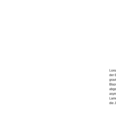
Luxu
der 
grav
Blaz
abge
asym
Lamm
die 