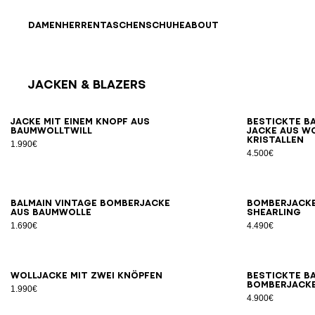
Direkt zum Inhalt
Zurück nach oben
DAMEN
HERREN
TASCHEN
SCHUHE
ABOUT
Jacken & Blazers
Ergebnisse - 12 Artikel
Seite Nr.1
46
48
50
52
54
56
Jacke mit einem Knopf aus
Bestickte B
Baumwolltwill
Jacke aus W
Kristallen
1.990€
4.500€
46
48
50
52
54
Balmain Vintage Bomberjacke
Bomberjacke
aus Baumwolle
Shearling
1.690€
4.490€
46
48
50
52
54
Wolljacke mit zwei Knöpfen
Bestickte B
Bomberjacke
1.990€
4.900€