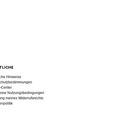
TLICHE
iche Hinweise
chutzbestimmungen
-Center
eine Nutzungsbedingungen
ng meines Widerrufsrechts
npolitik