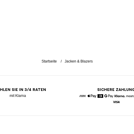
Startseite
Jacken & Blazers
HLEN SIE IN 3/4 RATEN
SICHERE ZAHLUN
mit Klarna
American Express
Apple Pay
Diners
Google Pay
Klarna
Visa