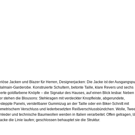
riöse Jacken und Blazer für Herren, Designerjacken: Die Jacke ist der Ausgangsp
Balmain-Garderobe. Konstruierte Schultern, betonte Taille, klare Revers und sechs
ierte goldfarbene Knöpfe – die Signatur des Hauses, auf einen Blick lesbar. Nebe
er stehen die Blousons: Stehkragen mit verdeckter Knopfleiste, abgerundete,
steppte Panels, verstellbarer Gummizug an der Taille oder ein Biker-Schnitt mit
metrischem Verschluss und lederbesetzten Reißverschlussbündchen. Wolle, Twe
leder und technische Baumwollen werden in Italien verarbeitet. Offen getragen, l
Jacke die Linie laufen; geschlossen behauptet sie die Struktur.