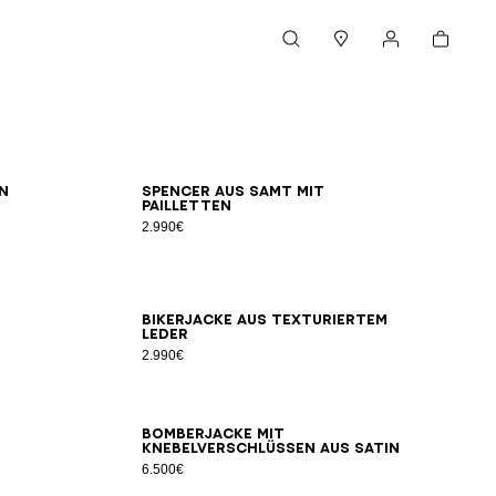
Warenkorb
Suche
Boutiquen
Mein Konto
0
52
54
46
48
50
52
54
n
Spencer aus Samt mit
Pailletten
2.990€
8
50
52
54
46
48
50
52
54
Bikerjacke aus texturiertem
Leder
2.990€
8
50
52
54
46
48
50
52
54
s
Bomberjacke mit
Knebelverschlüssen aus Satin
6.500€