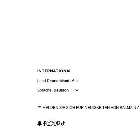
INTERNATIONAL
Land:
Deutschland - €
Sprache:
MELDEN SIE SICH FÜR NEUIGKEITEN VON BALMAIN 
Snapchat
Facebook
Instagram
X
Pinterest
TikTok