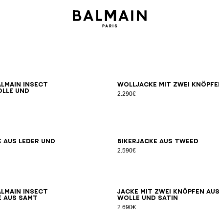
44
46
48
50
52
54
46
48
5
almain Insect
Wolljacke mit zwei Knöpfe
olle und
2.290€
46
48
50
52
54
44
46
4
 aus Leder und
Bikerjacke aus Tweed
2.590€
46
48
50
52
54
44
46
4
almain Insect
Jacke mit zwei Knöpfen au
 aus Samt
Wolle und Satin
2.690€