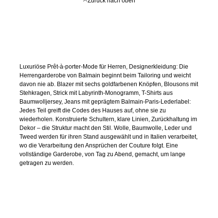
Zurück nach oben
Luxuriöse Prêt-à-porter-Mode für Herren, Designerkleidung: Die
Herrengarderobe von Balmain beginnt beim Tailoring und weicht
davon nie ab. Blazer mit sechs goldfarbenen Knöpfen, Blousons mit
Stehkragen, Strick mit Labyrinth-Monogramm, T-Shirts aus
Baumwolljersey, Jeans mit geprägtem Balmain-Paris-Lederlabel:
Jedes Teil greift die Codes des Hauses auf, ohne sie zu
wiederholen. Konstruierte Schultern, klare Linien, Zurückhaltung im
Dekor – die Struktur macht den Stil. Wolle, Baumwolle, Leder und
Tweed werden für ihren Stand ausgewählt und in Italien verarbeitet,
wo die Verarbeitung den Ansprüchen der Couture folgt. Eine
vollständige Garderobe, von Tag zu Abend, gemacht, um lange
getragen zu werden.