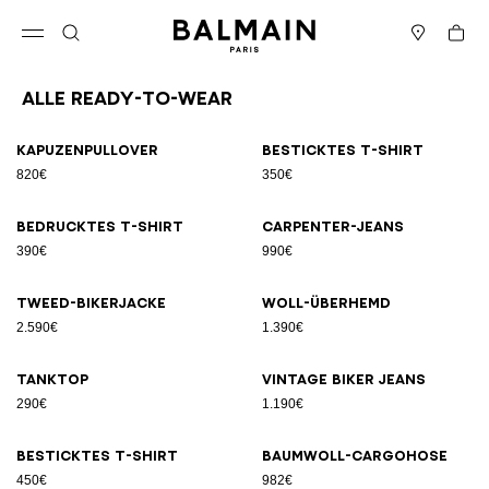
Direkt zum Inhalt
Zurück nach oben
Warenk
Menü öffnen
Suche
Boutiquen
Alle Ready-to-Wear
Ergebnisse - 94 Artikel
Seite Nr.1
Kapuzenpullover
Besticktes T-Shirt
820€
350€
Bedrucktes T-Shirt
Carpenter-Jeans
390€
990€
Tweed-Bikerjacke
Woll-Überhemd
2.590€
1.390€
Tanktop
Vintage Biker Jeans
290€
1.190€
Besticktes T-Shirt
Baumwoll-Cargohose
450€
982€