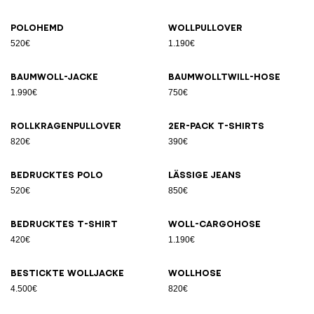
Polohemd
Wollpullover
520€
1.190€
Baumwoll-Jacke
Baumwolltwill-Hose
1.990€
750€
Rollkragenpullover
2er-Pack T-Shirts
820€
390€
Bedrucktes Polo
Lässige Jeans
520€
850€
Bedrucktes T-Shirt
Woll-Cargohose
420€
1.190€
Bestickte Wolljacke
Wollhose
4.500€
820€