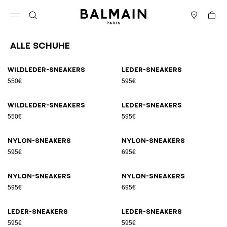
Direkt zum Inhalt
Zurück nach oben
Warenk
Menü öffnen
Suche
Boutiquen
Alle Schuhe
Ergebnisse - 23 Artikel
Seite Nr.1
Wildleder-Sneakers
Leder-Sneakers
550€
595€
Wildleder-Sneakers
Leder-Sneakers
550€
595€
Nylon-Sneakers
Nylon-Sneakers
595€
695€
Nylon-Sneakers
Nylon-Sneakers
595€
695€
Leder-Sneakers
Leder-Sneakers
595€
595€