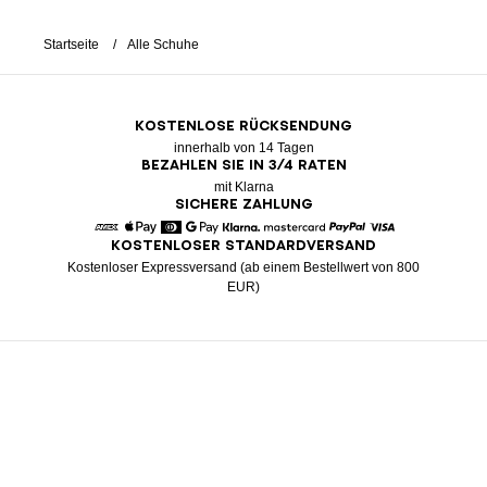
Startseite
Alle Schuhe
KOSTENLOSE RÜCKSENDUNG
innerhalb von 14 Tagen
BEZAHLEN SIE IN 3/4 RATEN
mit Klarna
SICHERE ZAHLUNG
KOSTENLOSER STANDARDVERSAND
American Express
Apple Pay
Diners
Google Pay
Klarna
Mastercard
Paypal
Visa
Kostenloser Expressversand (ab einem Bestellwert von 800
EUR)