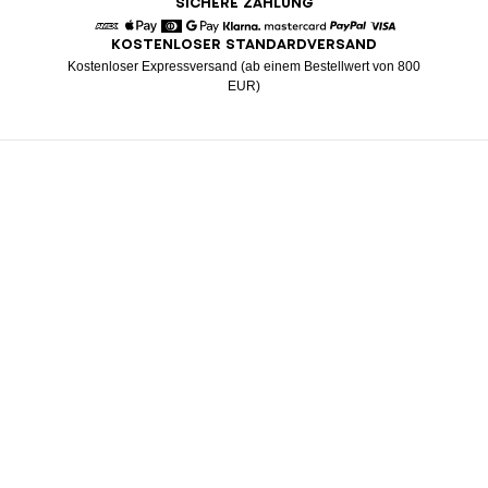
SICHERE ZAHLUNG
KOSTENLOSER STANDARDVERSAND
American Express
Apple Pay
Diners
Google Pay
Klarna
Mastercard
Paypal
Visa
Kostenloser Expressversand (ab einem Bestellwert von 800
EUR)