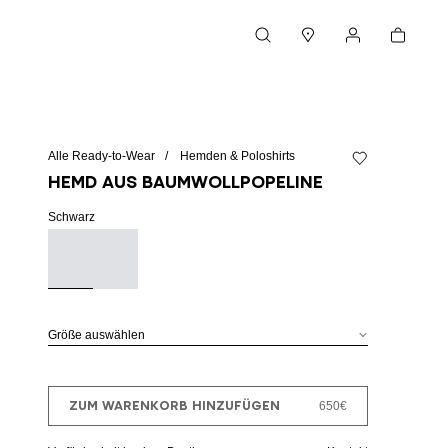
Warenkorb
Suche
Boutiquen
Mein Konto
Alle Ready-to-Wear
Hemden & Poloshirts
Zur Wunschliste 
Hemd aus Baumwollpopeline
Schwarz
Größe auswählen
ZUM WARENKORB HINZUFÜGEN
650€