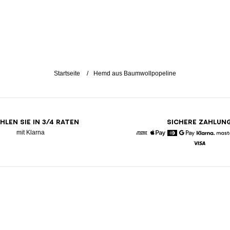
Startseite
Hemd aus Baumwollpopeline
HLEN SIE IN 3/4 RATEN
SICHERE ZAHLUN
mit Klarna
American Express
Apple Pay
Diners
Google Pay
Klarna
Visa