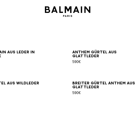
70
75
80
85
90
95
65
70
7
in aus Leder in
Anthem Gürtel aus
k
Glattleder
590€
65
70
75
80
85
90
95
100
70
75
8
el aus Wildleder
Breiter Gürtel Anthem aus
Glattleder
590€