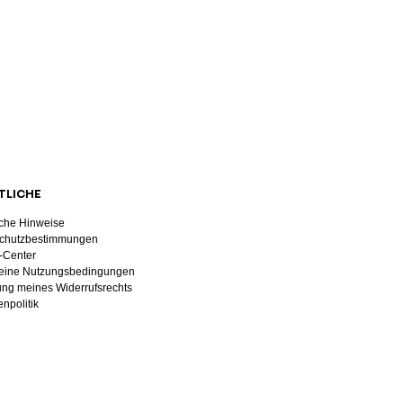
TLICHE
iche Hinweise
chutzbestimmungen
-Center
eine Nutzungsbedingungen
ng meines Widerrufsrechts
npolitik