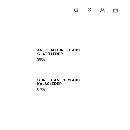
Warenkorb
Suche
Boutiquen
Mein Konto
5
80
85
90
95
100
65
70
75
80
85
90
95
100
Anthem Gürtel aus
Glattleder
390€
0
85
90
95
65
70
75
80
85
90
95
100
Gürtel Anthem aus
Kalbsleder
670€