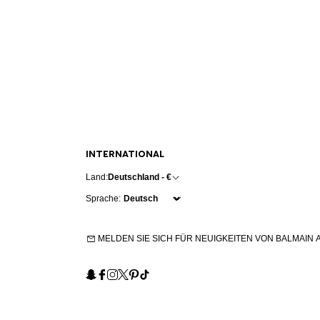
INTERNATIONAL
Land:
Deutschland - €
Sprache:
MELDEN SIE SICH FÜR NEUIGKEITEN VON BALMAIN 
Snapchat
Facebook
Instagram
X
Pinterest
TikTok