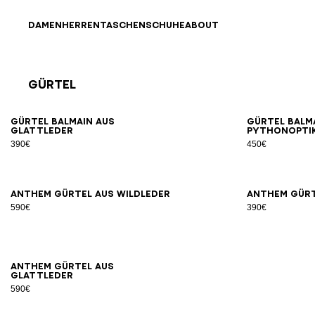
Direkt zum Inhalt
Zurück nach oben
DAMEN
HERREN
TASCHEN
SCHUHE
ABOUT
Gürtel
Ergebnisse - 9 Artikel
Seite Nr.1
65
70
75
80
85
90
95
100
Gürtel Balmain aus
Gürtel Balma
Glattleder
Pythonopti
390€
450€
65
70
75
80
85
90
95
100
Anthem Gürtel aus Wildleder
Anthem Gürt
590€
390€
65
70
75
80
85
90
95
Anthem Gürtel aus
Glattleder
590€