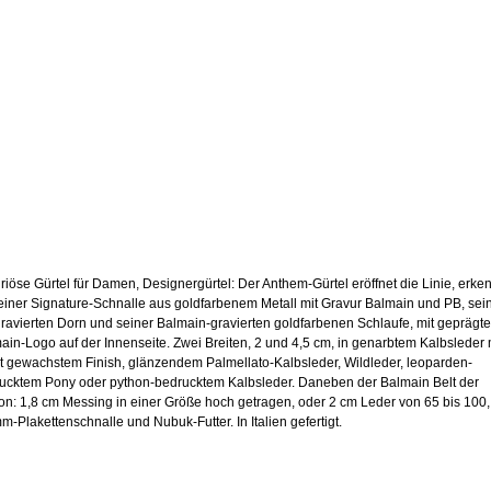
riöse Gürtel für Damen, Designergürtel: Der Anthem-Gürtel eröffnet die Linie, erke
einer Signature-Schnalle aus goldfarbenem Metall mit Gravur Balmain und PB, se
ravierten Dorn und seiner Balmain-gravierten goldfarbenen Schlaufe, mit geprägt
ain-Logo auf der Innenseite. Zwei Breiten, 2 und 4,5 cm, in genarbtem Kalbsleder 
ht gewachstem Finish, glänzendem Palmellato-Kalbsleder, Wildleder, leoparden-
ucktem Pony oder python-bedrucktem Kalbsleder. Daneben der Balmain Belt der
on: 1,8 cm Messing in einer Größe hoch getragen, oder 2 cm Leder von 65 bis 100,
m-Plakettenschnalle und Nubuk-Futter. In Italien gefertigt.