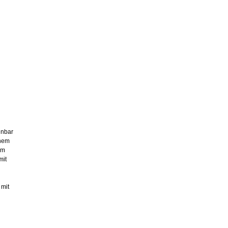
nnbar
inem
em
mit
 mit