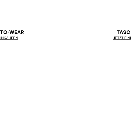
-TO-WEAR
TASC
EINKAUFEN
JETZT EI