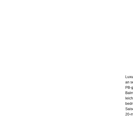
Luxu
an s
PB-g
Balm
leic
bedr
Sais
20-m