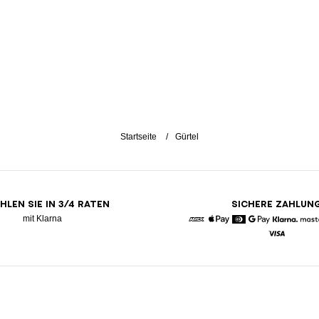
Startseite
Gürtel
HLEN SIE IN 3/4 RATEN
SICHERE ZAHLUN
mit Klarna
American Express
Apple Pay
Diners
Google Pay
Klarna
Visa