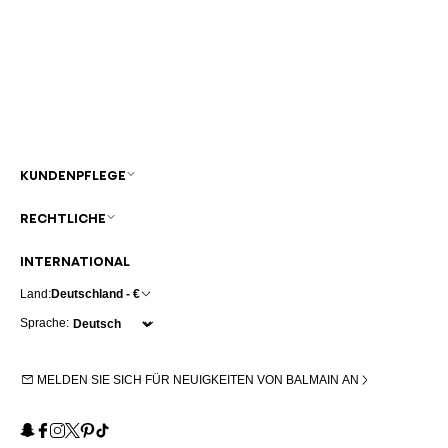
KUNDENPFLEGE
RECHTLICHE
INTERNATIONAL
Land:
Deutschland - €
Sprache:
MELDEN SIE SICH FÜR NEUIGKEITEN VON BALMAIN AN
Snapchat
Facebook
Instagram
X
Pinterest
TikTok