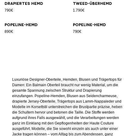
Drapiertes Hemd
Tweed-Überhemd
790€
1.790€
Popeline-Hemd
Popeline-Hemd
890€
790€
Luxuriöse Designer-Oberteile, Hemden, Blusen und Trägertops für
Damen: Ein Balmain Oberteil braucht nur wenig Material, um die
gesamte Spannung zwischen Struktur und Drapierung
einzufangen. Popeline-Hemden, Blusen aus Seidencharmeuse,
drapierte Jersey-Oberteile, Trägertops aus Lamm-Nappaleder und
Modelle im Korsettstil unterstreichen die Brustpartie präzise, heben
die Schultern hervor und betonen die Taille. Die Stoffe werden
aufgrund ihres Falls ausgewählt, und die Verarbeitungen werden
ganz im Einklang mit den Gepflogenheiten der Haute Couture
ausgeführt. Modelle, die Sie sowohl einzeln als auch unter einer
Jacke tragen können – vom Alltag bis zum Abendessen, ganz