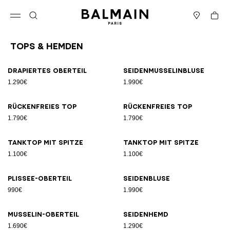
Direkt zum Inhalt
Zurück nach oben
Warenk
Menü öffnen
Suche
Boutiquen
Tops & Hemden
Ergebnisse - 26 Artikel
Seite Nr.1
Drapiertes Oberteil
Seidenmusselinbluse
1.290€
1.990€
Rückenfreies Top
Rückenfreies Top
1.790€
1.790€
Tanktop mit Spitze
Tanktop mit Spitze
1.100€
1.100€
Plissee-Oberteil
Seidenbluse
990€
1.990€
Musselin-Oberteil
Seidenhemd
1.690€
1.290€