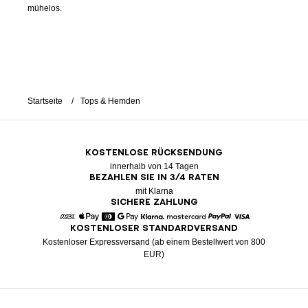
mühelos.
Startseite
Tops & Hemden
KOSTENLOSE RÜCKSENDUNG
innerhalb von 14 Tagen
BEZAHLEN SIE IN 3/4 RATEN
mit Klarna
SICHERE ZAHLUNG
KOSTENLOSER STANDARDVERSAND
American Express
Apple Pay
Diners
Google Pay
Klarna
Mastercard
Paypal
Visa
Kostenloser Expressversand (ab einem Bestellwert von 800
EUR)