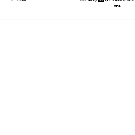
American Express
Apple Pay
Diners
Google Pay
Klarna
Visa