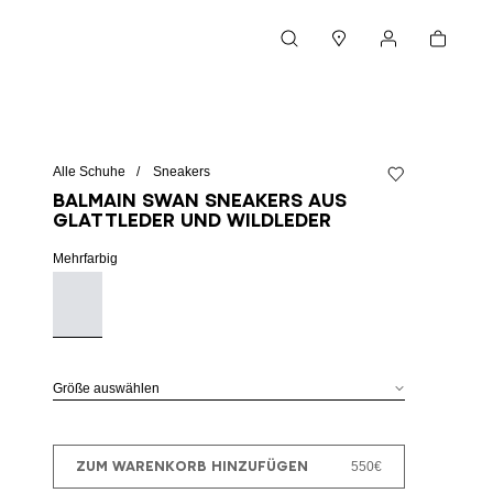
Warenkorb
Suche
Boutiquen
Mein Konto
Alle Schuhe
Sneakers
Zur Wunschliste 
Balmain Swan Sneakers aus
Glattleder und Wildleder
Mehrfarbig
Größe auswählen
ZUM WARENKORB HINZUFÜGEN
550€