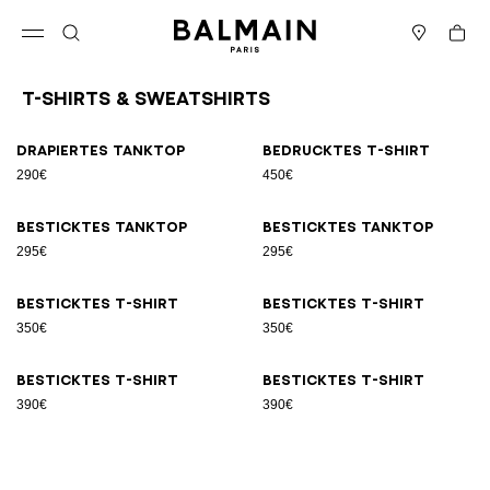
Direkt zum Inhalt
Zurück nach oben
Warenk
Menü öffnen
Suche
Boutiquen
T-Shirts & Sweatshirts
Ergebnisse - 8 Artikel
Seite Nr.1
Drapiertes Tanktop
Bedrucktes T-Shirt
290€
450€
Besticktes Tanktop
Besticktes Tanktop
295€
295€
Besticktes T-Shirt
Besticktes T-Shirt
350€
350€
Besticktes T-Shirt
Besticktes T-Shirt
390€
390€