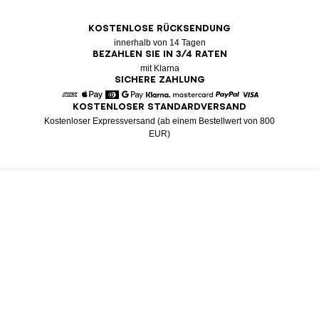
KOSTENLOSE RÜCKSENDUNG
innerhalb von 14 Tagen
BEZAHLEN SIE IN 3/4 RATEN
mit Klarna
SICHERE ZAHLUNG
KOSTENLOSER STANDARDVERSAND
American Express
Apple Pay
Diners
Google Pay
Klarna
Mastercard
Paypal
Visa
Kostenloser Expressversand (ab einem Bestellwert von 800
EUR)