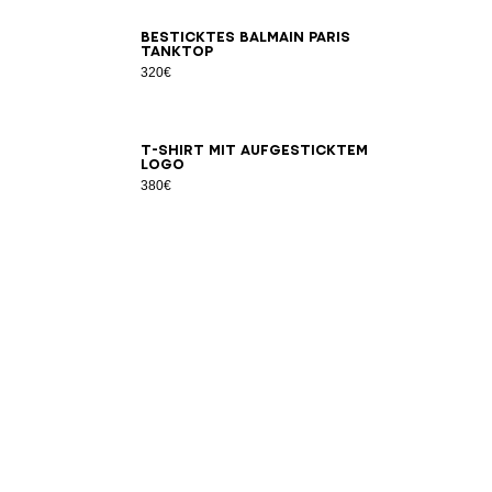
XL
2XL
3XL
XS
S
M
L
XL
2XL
3XL
Besticktes Balmain Paris
Tanktop
320€
XL
2XL
3XL
2XS
XS
S
M
L
XL
2XL
3XL
T-Shirt mit aufgesticktem
Logo
380€