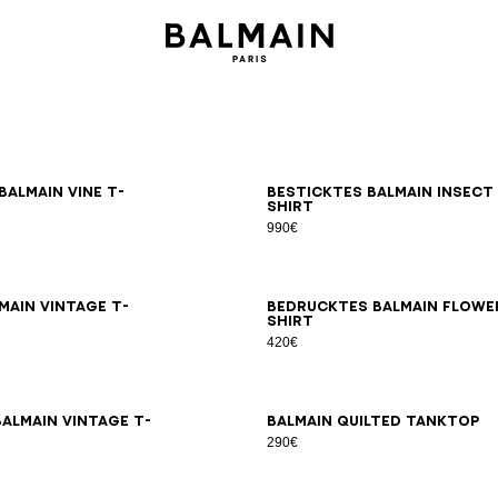
XS
S
M
L
XL
2XL
3XL
S
M
L
XL
almain Vine T-
Besticktes Balmain Insect 
Shirt
990€
XS
S
M
L
XL
2XL
3XL
XS
S
M
L
main Vintage T-
Bedrucktes Balmain Flowe
Shirt
420€
XS
S
M
L
XL
2XL
3XL
XS
S
M
L
almain Vintage T-
Balmain Quilted Tanktop
290€