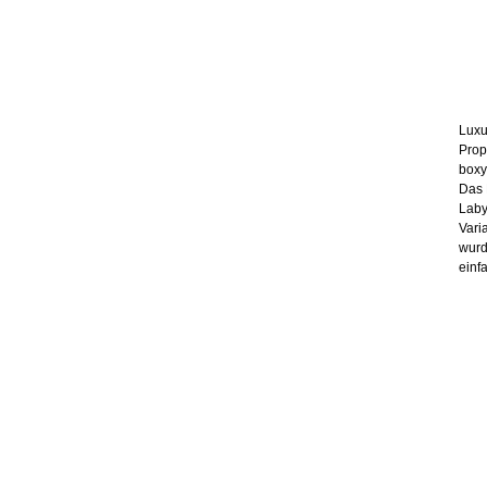
Luxu
Prop
boxy
Das 
Laby
Vari
wurd
einf