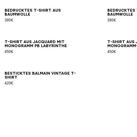
XS
S
M
L
XL
2XL
3XL
Bedrucktes T-Shirt aus
Bedrucktes 
Baumwolle
Baumwolle
395€
395€
2XS
XS
S
M
L
XL
2XL
3XL
T-Shirt aus Jacquard mit
T-Shirt aus
Monogramm PB Labyrinthe
Monogramm
450€
450€
XS
S
M
L
XL
2XL
3XL
Besticktes Balmain Vintage T-
Shirt
420€