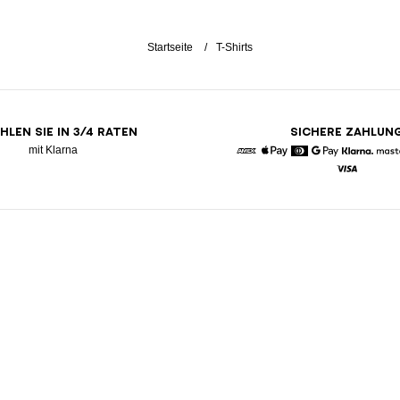
Startseite
T-Shirts
HLEN SIE IN 3/4 RATEN
SICHERE ZAHLUN
mit Klarna
American Express
Apple Pay
Diners
Google Pay
Klarna
Visa