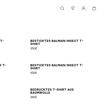
Warenkorb
Suche
Boutiquen
Mein Konto
2XL
3XL
XS
S
M
L
XL
2XL
3XL
T-
Besticktes Balmain Insect T-
Shirt
350€
XL
2XL
3XL
2XS
XS
S
M
L
XL
2XL
3XL
r T-
Besticktes Balmain Insect T-
Shirt
450€
XL
2XL
3XL
2XS
XS
S
M
L
XL
2XL
3XL
Bedrucktes T-Shirt aus
Baumwolle
395€