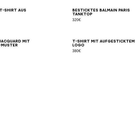
2XS
XS
S
M
L
XL
2XL
3XL
XS
S
M
L
T-Shirt aus
Besticktes Balmain Paris
Tanktop
320€
2XS
XS
S
M
L
XL
2XL
3XL
XS
S
M
L
 Jacquard mit
T-Shirt mit aufgesticktem
-Muster
Logo
380€