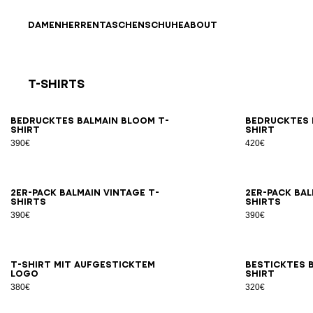
Direkt zum Inhalt
Zurück nach oben
DAMEN
HERREN
TASCHEN
SCHUHE
ABOUT
T-Shirts
Ergebnisse - 21 Artikel
Seite Nr.1
XS
S
M
L
XL
2XL
3XL
Bedrucktes Balmain Bloom T-
Bedrucktes B
Shirt
Shirt
390€
420€
XS
S
M
L
XL
2XL
3XL
2er-Pack Balmain Vintage T-
2er-Pack Bal
Shirts
Shirts
390€
390€
XS
S
M
L
XL
2XL
3XL
T-Shirt mit aufgesticktem
Besticktes B
Logo
Shirt
380€
320€