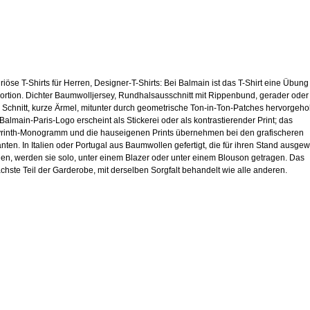
riöse T-Shirts für Herren, Designer-T-Shirts: Bei Balmain ist das T-Shirt eine Übung
ortion. Dichter Baumwolljersey, Rundhalsausschnitt mit Rippenbund, gerader oder
 Schnitt, kurze Ärmel, mitunter durch geometrische Ton-in-Ton-Patches hervorgeh
Balmain-Paris-Logo erscheint als Stickerei oder als kontrastierender Print; das
rinth-Monogramm und die hauseigenen Prints übernehmen bei den grafischeren
anten. In Italien oder Portugal aus Baumwollen gefertigt, die für ihren Stand ausgew
en, werden sie solo, unter einem Blazer oder unter einem Blouson getragen. Das
achste Teil der Garderobe, mit derselben Sorgfalt behandelt wie alle anderen.