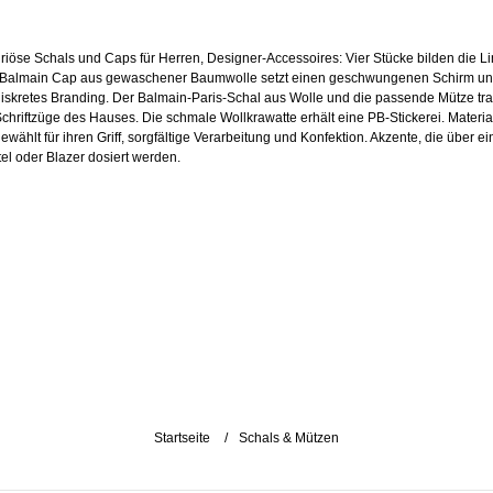
riöse Schals und Caps für Herren, Designer-Accessoires: Vier Stücke bilden die Li
Balmain Cap aus gewaschener Baumwolle setzt einen geschwungenen Schirm u
diskretes Branding. Der Balmain-Paris-Schal aus Wolle und die passende Mütze tr
Schriftzüge des Hauses. Die schmale Wollkrawatte erhält eine PB-Stickerei. Materia
ewählt für ihren Griff, sorgfältige Verarbeitung und Konfektion. Akzente, die über e
el oder Blazer dosiert werden.
Startseite
Schals & Mützen