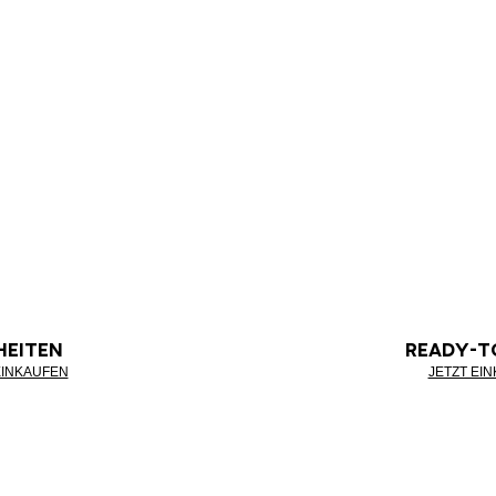
HEITEN
READY-T
EINKAUFEN
JETZT EI