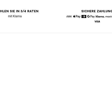
HLEN SIE IN 3/4 RATEN
SICHERE ZAHLUN
mit Klarna
American Express
Apple Pay
Diners
Google Pay
Klarna
Visa