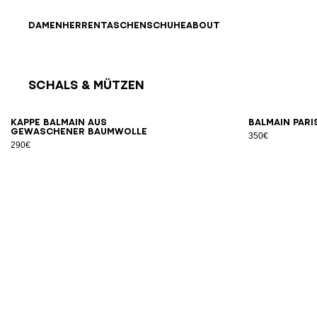
Direkt zum Inhalt
Zurück nach oben
DAMEN
HERREN
TASCHEN
SCHUHE
ABOUT
Schals & Mützen
Ergebnisse - 4 Artikel
Seite Nr.1
Kappe Balmain aus
Balmain Par
gewaschener Baumwolle
350€
290€