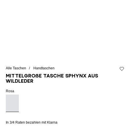
Alle Taschen
Handtaschen
Zur Wu
Mittelgroße Tasche SPHYNX aus
Wildleder
Rosa
In 3/4 Raten bezahlen mit Klarna