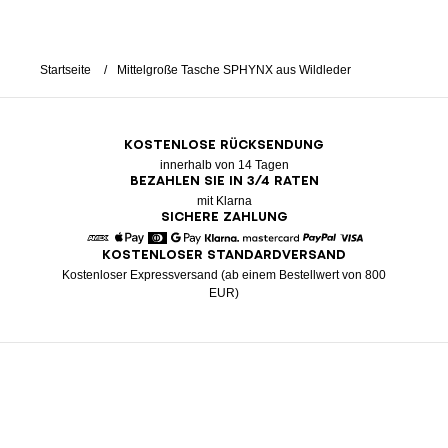
Startseite
Mittelgroße Tasche SPHYNX aus Wildleder
KOSTENLOSE RÜCKSENDUNG
innerhalb von 14 Tagen
BEZAHLEN SIE IN 3/4 RATEN
mit Klarna
SICHERE ZAHLUNG
KOSTENLOSER STANDARDVERSAND
American Express
Apple Pay
Diners
Google Pay
Klarna
Mastercard
Paypal
Visa
Kostenloser Expressversand (ab einem Bestellwert von 800
EUR)