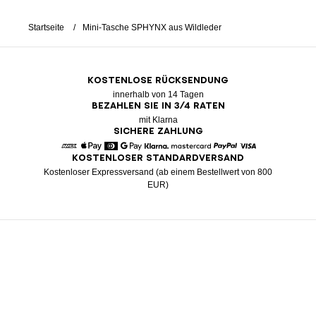
Startseite
Mini-Tasche SPHYNX aus Wildleder
KOSTENLOSE RÜCKSENDUNG
innerhalb von 14 Tagen
BEZAHLEN SIE IN 3/4 RATEN
mit Klarna
SICHERE ZAHLUNG
KOSTENLOSER STANDARDVERSAND
American Express
Apple Pay
Diners
Google Pay
Klarna
Mastercard
Paypal
Visa
Kostenloser Expressversand (ab einem Bestellwert von 800
EUR)