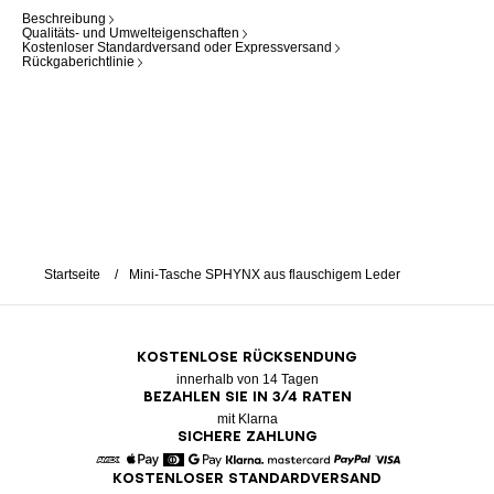
Beschreibung
Qualitäts- und Umwelteigenschaften
Kostenloser Standardversand oder Expressversand
Rückgaberichtlinie
Startseite
Mini-Tasche SPHYNX aus flauschigem Leder
KOSTENLOSE RÜCKSENDUNG
innerhalb von 14 Tagen
BEZAHLEN SIE IN 3/4 RATEN
mit Klarna
SICHERE ZAHLUNG
KOSTENLOSER STANDARDVERSAND
American Express
Apple Pay
Diners
Google Pay
Klarna
Mastercard
Paypal
Visa